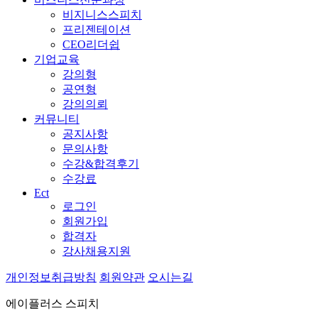
비지니스스피치
프리젠테이션
CEO리더쉽
기업교육
강의형
공연형
강의의뢰
커뮤니티
공지사항
문의사항
수강&합격후기
수강료
Ect
로그인
회원가입
합격자
강사채용지원
개인정보취급방침
회원약관
오시는길
에이플러스 스피치