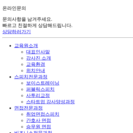
온라인
문의
문의사항을 남겨주세요.
빠르고 친절하게 상담해드립니다.
상담하러가기
교육원소개
대표인사말
강사진 소개
교육환경
위치안내
스피치전문과정
보이스트레이닝
퍼블릭스피치
사투리교정
스타트업 강사양성과정
면접전문과정
취업면접스피치
간호사 면접
승무원 면접
비즈니스전문과정