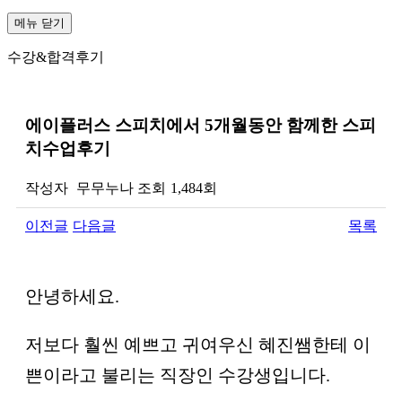
메뉴
닫기
수강&합격후기
에이플러스 스피치에서 5개월동안 함께한 스피
치수업후기
작성자
무무누나
조회
1,484회
이전글
다음글
목록
본문
안녕하세요.
저보다 훨씬 예쁘고 귀여우신 혜진쌤한테 이
쁜이라고 불리는 직장인 수강생입니다.