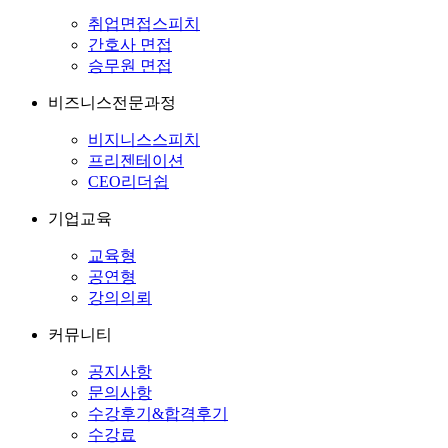
취업면접스피치
간호사 면접
승무원 면접
비즈니스전문과정
비지니스스피치
프리젠테이션
CEO리더쉽
기업교육
교육형
공연형
강의의뢰
커뮤니티
공지사항
문의사항
수강후기&합격후기
수강료